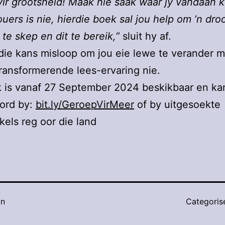
ir grootsheid! Maak nie saak waar jy vandaan 
ouers is nie, hierdie boek sal jou help om ’n dro
 te skep en dit te bereik,”
sluit hy af.
ie kans misloop om jou eie lewe te verander m
transformerende lees-ervaring nie.
 is vanaf 27 September 2024 beskikbaar en ka
word by:
bit.ly/GeroepVirMeer
of by uitgesoekte
els reg oor die land
in
Categoris