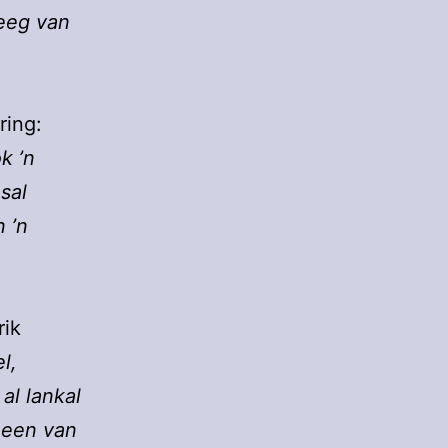
eeg van
ring:
k ’n
sal
 ’n
rik
el,
l lankal
r een van