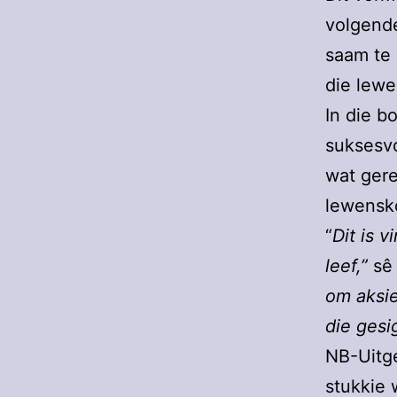
volgende
saam te 
die lewe
In die b
suksesvo
wat gere
lewensko
“
Dit is 
leef,”
sê
om aksie
die gesig
NB-Uitge
stukkie 