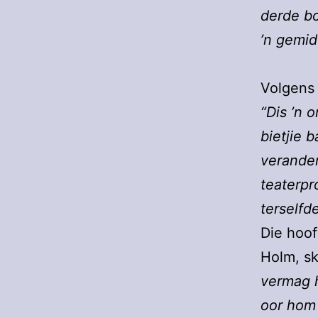
derde b
’n gemid
Volgens 
“Dis ’n 
bietjie 
verander
teaterpr
terselfd
Die hoof
Holm, sk
vermag 
oor hom 