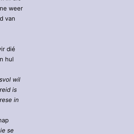
nne weer
id van
ir dié
n hul
svol wil
eid is
rese in
knap
ie se