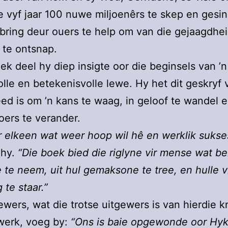
 vyf jaar 100 nuwe miljoenêrs te skep en gesi
bring deur ouers te help om van die gejaagdhe
 te ontsnap.
oek deel hy diep insigte oor die beginsels van ’n
lle en betekenisvolle lewe. Hy het dit geskryf v
ed is om ’n kans te waag, in geloof te wandel e
ers te verander.
vir elkeen wat weer hoop wil hê en werklik sukse
 hy.
“Die boek bied die riglyne vir mense wat ber
 te neem, uit hul gemaksone te tree, en hulle v
 te staar.”
wers, wat die trotse uitgewers is van hierdie 
werk, voeg by:
“Ons is baie opgewonde oor Hyk