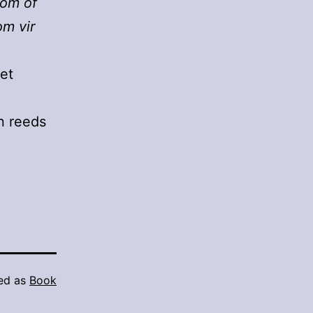
kom of
om vir
et
n reeds
ed as
Book