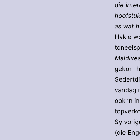
die inte
hoofstuk
as wat h
Hykie wo
toneels
Maldive
gekom h
Sedertdi
vandag n
ook ’n i
topverk
Sy vorig
(die Eng