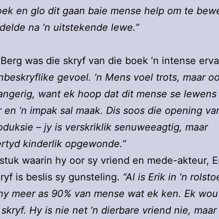
oek en glo dit gaan baie mense help om te bew
delde na ’n uitstekende lewe.”
Berg was die skryf van die boek ’n intense erva
onbeskryflike gevoel. ’n Mens voel trots, maar oo
bangerig, want ek hoop dat dit mense se lewens 
 en ’n impak sal maak. Dis soos die opening van
oduksie – jy is verskriklik senuweeagtig, maar
ertyd kinderlik opgewonde.”
stuk waarin hy oor sy vriend en mede-akteur, E
ryf is beslis sy gunsteling.
“Al is Erik in ’n rolsto
hy meer as 90% van mense wat ek ken. Ek wou a
skryf. Hy is nie net ’n dierbare vriend nie, maa