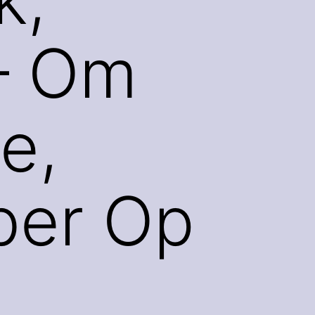
– Om
e,
ber Op