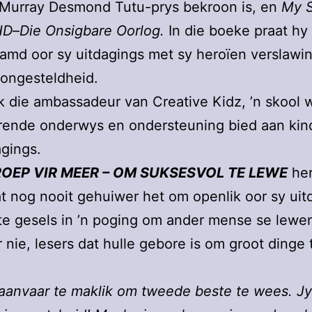
Murray Desmond Tutu-prys bekroon is, en
My S
HD
–
Die Onsigbare Oorlog.
In die boeke praat hy
md oor sy uitdagings met sy heroïen verslawi
ongesteldheid.
k die ambassadeur van Creative Kidz, ’n skool 
rende onderwys en ondersteuning bied aan kin
agings.
OEP VIR MEER – OM SUKSESVOL TE LEWE
her
t nog nooit gehuiwer het om openlik oor sy ui
te gesels in ’n poging om ander mense se lewe
 nie, lesers dat hulle gebore is om groot dinge 
anvaar te maklik om tweede beste te wees. Jy