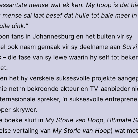
ressantste mense wat ek ken. My hoop is dat hi
 mense sal laat besef dat hulle tot baie meer in 
ulle dink.”
on tans in Johannesburg en het buiten vir sy
pel ook naam gemaak vir sy deelname aan
Survi
s
– die fase van sy lewe waarin hy self tot beker
et.
en het hy verskeie suksesvolle projekte aangep
ie net ’n bekroonde akteur en TV-aanbieder ni
nternasionale spreker, ’n suksesvolle entreprene
oper-skrywer.
e boeke sluit in
My Storie van Hoop
,
Ultimate S
else vertaling van
My Storie van Hoop
) wat met