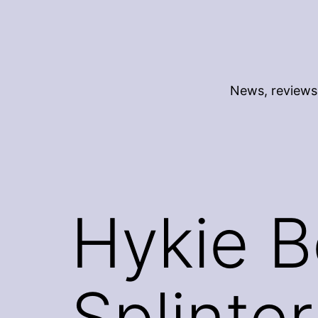
Skip
to
content
News, reviews 
Hykie B
Splinte