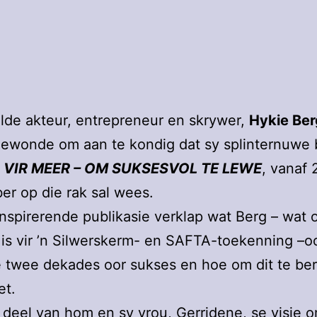
lde akteur, entrepreneur en skrywer,
Hykie Ber
gewonde om aan te kondig dat sy splinternuwe 
 VIR MEER – OM SUKSESVOL TE LEWE
, vanaf 
r op die rak sal wees.
inspirerende publikasie verklap wat Berg – wat 
s vir ’n Silwerskerm- en SAFTA-toekenning –oo
 twee dekades oor sukses en hoe om dit te ber
et.
 deel van hom en sy vrou, Gerridene, se visie o