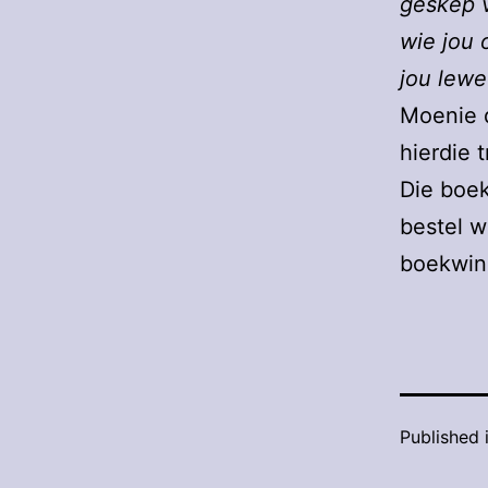
geskep v
wie jou 
jou lewe
Moenie d
hierdie 
Die boek
bestel 
boekwink
Published 