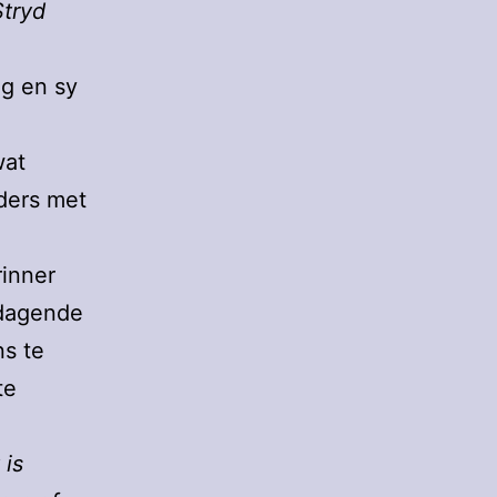
tryd
ng en sy
wat
ders met
inner
tdagende
ns te
te
 is