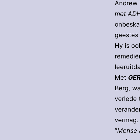
Andrew 
met AD
onbeskaa
geestes 
Hy is oo
remedië
leeruitd
Met
GER
Berg, wa
verlede 
verander
vermag.
“
Mense a