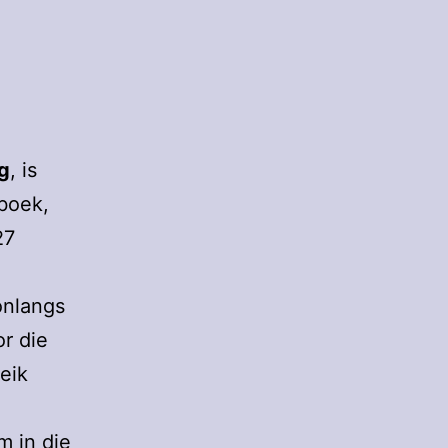
g
, is
boek,
27
onlangs
r die
eik
m in die