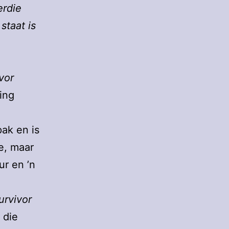
erdie
staat is
vor
ing
ak en is
e, maar
ur en ’n
urvivor
 die